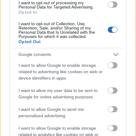
I want to opt-out of processing my
Personal Data for Targeted Advertising.
Opted In
Végül várakozás
Azért azt bele kell kalkulálni, hogy az első táppénz
I want to opt-out of Collection, Use,
Retention, Sale, and/or Sharing of my
kifizetésedre kell várni türelmesen.
Hivatalosan:
ha
Personal Data that Is Unrelated with the
hiánytalan a táppénz iránti kérelem, az ügyintézési
Purposes for which it was collected.
Opted Out
határidő
8 nap
, egyéb esetben 21 nap az
egészségbiztosítónál.
De mire eljut hozzájuk az
Google consents
igény
, az sokkal hosszabb. Amikortól kiíratod
magad, eltelik
1-2 hét
, mire megkapod az orvostól
I want to allow Google to enable storage
és le tudod adni az első orvosi igazolásaidat. Ha
related to advertising like cookies on web or
postázod a munkahelyedre, az is idő. Aztán amíg
device identifiers in apps.
eljut a könyvelőig, vagy a munkaügyishez, az is idő.
I want to allow my user data to be sent to
Úgyhogy kitartást és jó babavárást kívánok!
Google for online advertising purposes.
I want to allow Google to send me
Ha tetszett, oszd meg az ismerőseiddel!
personalized advertising.
I want to allow Google to enable storage
Munkaviszonyos kismamáknak
járó ellátásokról
related to analytics like cookies on web or