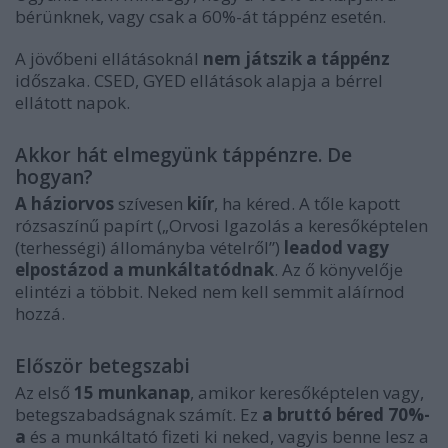
bérünknek, vagy csak a 60%-át táppénz esetén.
A jövőbeni ellátásoknál
nem játszik a táppénz
időszaka. CSED, GYED ellátások alapja a bérrel
ellátott napok.
Akkor hát elmegyünk táppénzre. De
hogyan?
A háziorvos
szívesen
kiír
, ha kéred. A tőle kapott
rózsaszínű papírt („Orvosi Igazolás a keresőképtelen
(terhességi) állományba vételről”)
leadod vagy
elpostázod a munkáltatódnak
. Az ő könyvelője
elintézi a többit. Neked nem kell semmit aláírnod
hozzá.
Először betegszabi
Az első
15 munkanap
, amikor keresőképtelen vagy,
betegszabadságnak számít. Ez
a bruttó béred 70%-
a
és a munkáltató fizeti ki neked, vagyis benne lesz a