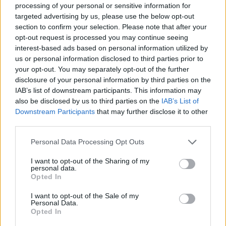
akkor is 50%.)
processing of your personal or sensitive information for
targeted advertising by us, please use the below opt-out
section to confirm your selection. Please note that after your
opt-out request is processed you may continue seeing
interest-based ads based on personal information utilized by
us or personal information disclosed to third parties prior to
your opt-out. You may separately opt-out of the further
disclosure of your personal information by third parties on the
IAB’s list of downstream participants. This information may
also be disclosed by us to third parties on the
IAB’s List of
Downstream Participants
that may further disclose it to other
third parties.
Please note that this website/app uses one or more Google
Personal Data Processing Opt Outs
services and may gather and store information including but
not limited to your visit or usage behaviour. You may click to
I want to opt-out of the Sharing of my
personal data.
grant or deny consent to Google and its third-party tags to
Opted In
Azért a szülésig lesz még kis dolgod vele. Kéthetente
use your data for below specified purposes in below Google
ad papírt („Orvosi igazolás folyamatos
consent section.
I want to opt-out of the Sale of my
keresőképtelenségről”) neked a háziorvos. Ezeket
Personal Data.
Opted In
mind el kell juttatnod a munkáltatódhoz, hogy ő
igényelni tudja a táppénzedet.