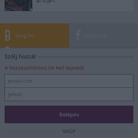
az szja-t
blog.hu
facebook
Szólj hozzá!
A hozzászóláshoz be kell lépned!
VAGY