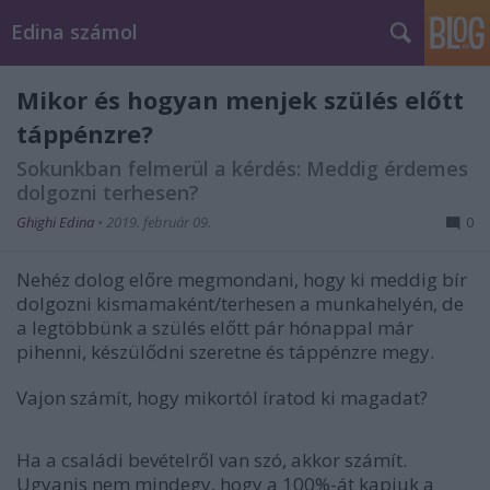
Edina számol
Mikor és hogyan menjek szülés előtt
táppénzre?
Sokunkban felmerül a kérdés: Meddig érdemes
dolgozni terhesen?
Ghighi Edina
•
2019. február 09.
0
Nehéz dolog előre megmondani, hogy ki meddig bír
dolgozni kismamaként/terhesen a munkahelyén, de
a legtöbbünk a szülés előtt pár hónappal már
pihenni, készülődni szeretne és táppénzre megy.
Vajon számít, hogy mikortól íratod ki magadat?
Ha a családi bevételről van szó, akkor számít.
Ugyanis nem mindegy, hogy a 100%-át kapjuk a