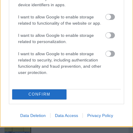
itt találsz
egy összefoglaló táblázatot. Töltsd le!
device identifiers in apps.
I want to allow Google to enable storage
related to functionality of the website or app.
Készítettem egy összefoglaló táblázatot
Katás
Kismamáknak
járó ellátásokról.
Kattints ide és
I want to allow Google to enable storage
töltsd le
!
related to personalization.
I want to allow Google to enable storage
related to security, including authentication
functionality and fraud prevention, and other
user protection.
Címkék:
táppénz
CONFIRM
Data Deletion
Data Access
Privacy Policy
Ajánlott bejegyzések: