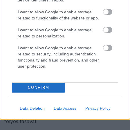
Mi van, ha elfelejtem igényelni?
Ne aggódj, ha az első hetekben nincs időd ezzel
I want to allow Google to enable storage
foglalkozni! Azért ne halogasd sokáig, mert
related to functionality of the website or app.
visszamenőleg 2 hónapig lehet
a kérelmet
benyújtani.
I want to allow Google to enable storage
related to personalization.
Mennyi idő, mire megkapom az ellátást?
I want to allow Google to enable storage
Amikor a kérelem beérkezik
és nem hiányzik belőle
related to security, including authentication
semmi, onnantól
8 nap
.
functionality and fraud prevention, and other
user protection.
Kérheted a
bankszámládra
utalással (ilyenkor a
következő hónap 3. napjáig megkapod a pénzt),
vagy
kérheted, hogy vigye ki neked
készpénzben
CONFIRM
a postás (ebben az esetben a következő hónap
10. napjáig kapod meg a pénzt).
Bármennyire is meglepő, a Nyugdíjfolyósító
Data Deletion
Data Access
Privacy Policy
Igazgatóságtól fog jönni a pénz. Ők foglalkoznak a
folyósításával.