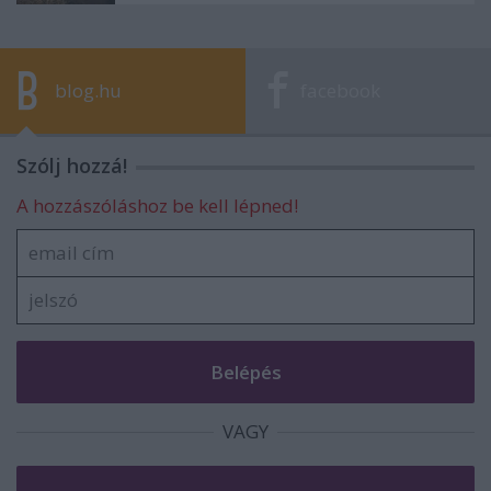
blog.hu
facebook
Szólj hozzá!
A hozzászóláshoz be kell lépned!
VAGY