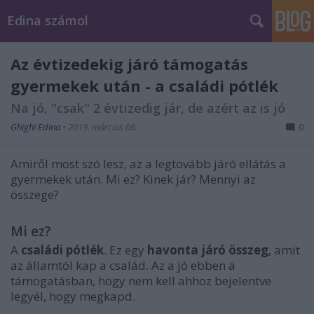
Edina számol
Az évtizedekig járó támogatás
gyermekek után - a családi pótlék
Na jó, "csak" 2 évtizedig jár, de azért az is jó
Ghighi Edina
•
2019. március 06.
0
Amiről most szó lesz, az a legtovább járó ellátás a
gyermekek után. Mi ez? Kinek jár? Mennyi az
összege?
Mi ez?
A
családi pótlék
. Ez egy
havonta járó összeg
, amit
az államtól kap a család. Az a jó ebben a
támogatásban, hogy nem kell ahhoz bejelentve
legyél, hogy megkapd.