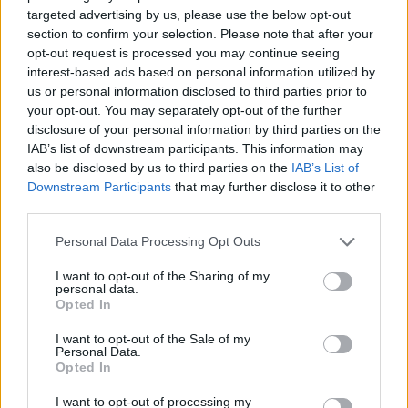
targeted advertising by us, please use the below opt-out
section to confirm your selection. Please note that after your
opt-out request is processed you may continue seeing
interest-based ads based on personal information utilized by
us or personal information disclosed to third parties prior to
your opt-out. You may separately opt-out of the further
disclosure of your personal information by third parties on the
IAB’s list of downstream participants. This information may
also be disclosed by us to third parties on the
IAB’s List of
Downstream Participants
that may further disclose it to other
third parties.
Please note that this website/app uses one or more Google
Personal Data Processing Opt Outs
Image
by
ambermb
on Pixabay
services and may gather and store information including but
not limited to your visit or usage behaviour. You may click to
I want to opt-out of the Sharing of my
personal data.
Mennyit fogsz kapni?
grant or deny consent to Google and its third-party tags to
Opted In
use your data for below specified purposes in below Google
2019-ben 1 gyermek után
12.200 Ft
-ot. Mindenki
consent section.
I want to opt-out of the Sale of my
ugyanannyit kap.
Personal Data.
Opted In
Hogyan kell kérni?
I want to opt-out of processing my