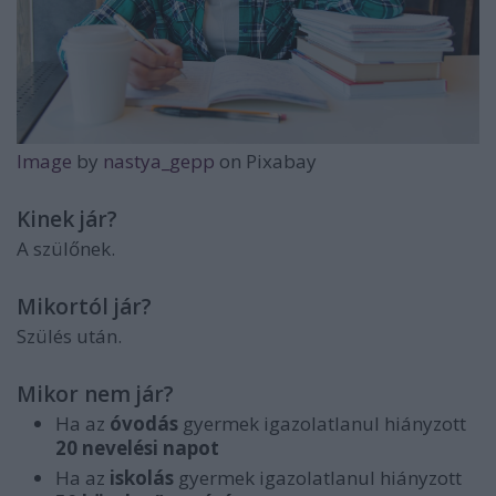
Image
by
nastya_gepp
on Pixabay
Kinek jár?
A szülőnek.
Mikortól jár?
Szülés után.
Mikor nem jár?
Ha az
óvodás
gyermek igazolatlanul hiányzott
20 nevelési napot
Ha az
iskolás
gyermek igazolatlanul hiányzott