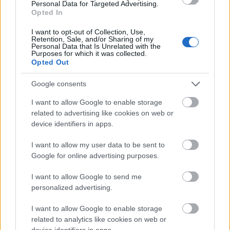
Ki kell tölteni a
„
Kérelem családi pótlék
Personal Data for Targeted Advertising.
Opted In
megállapítására
"
című formanyomtatványt
.
I want to opt-out of Collection, Use,
FONTOS!
Meg kell várni
az igényléssel, hogy
Retention, Sale, and/or Sharing of my
Personal Data that Is Unrelated with the
kiküldjék a
gyermek TAJ-kártyáját
, mivel az
Purposes for which it was collected.
igénylőlapon azt is fel kell tüntetni.
Opted Out
Hol kell kérni?
Google consents
Ha a munkahelyeden működik családtámogatási
I want to allow Google to enable storage
kifizetőhely, akkor ott kell kérni.
related to advertising like cookies on web or
device identifiers in apps.
Ha nincs munkahelyed vagy nem családtámogatási
kifizetőhely, akkor a kérelmet beadhatod:
I want to allow my user data to be sent to
Google for online advertising purposes.
elektronikusan ügyfélkapun keresztül a
Magyar
Államkincstár honlapján
I want to allow Google to send me
personalized advertising.
papíron postázva a Magyar Államkincstárnak
a Kormányablakoknál is leadhatod
I want to allow Google to enable storage
related to analytics like cookies on web or
device identifiers in apps.