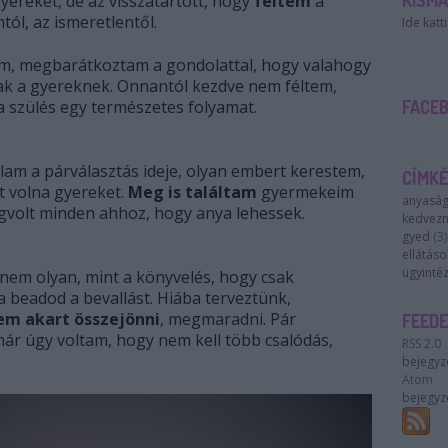
KISM
yereket, de az visszatartott, hogy
féltem
a
mtól, az ismeretlentől.
Ide katt
em, megbarátkoztam a gondolattal, hogy valahogy
nnak a gyereknek. Onnantól kezdve nem féltem,
 szülés egy természetes folyamat.
FACE
lam a párválasztás ideje, olyan embert kerestem,
CÍMK
tt volna gyereket.
Meg is találtam
gyermekeim
anyaság
gvolt minden ahhoz, hogy anya lehessek.
kedvez
gyed
(
3
)
ellátáso
ügyinté
 nem olyan, mint a könyvelés, hogy csak
 beadod a bevallást. Hiába terveztünk,
em akart összejönni
, megmaradni. Pár
FEED
már úgy voltam, hogy nem kell több csalódás,
RSS 2.0
bejegyz
Atom
bejegyz