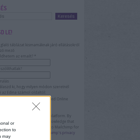
SÉS
D LE!
glaló táblázat kismamáknak járó ellátásokról
ző mező
ldhetem az emailt?
*
zólíthatlak?
rulás
álaszd ki, hogy milyen módon szeretnél
i az Edina számol oldaltól:
l
Direct Mail
Customized Online
sing
 leiratkozhatsz.
Mailchimp as our marketing platform. By
 below to subscribe, you acknowledge that
sonal or
ormation will be transferred to Mailchimp for
ection to
ing.
Learn more about Mailchimp's privacy
ou may
s here.