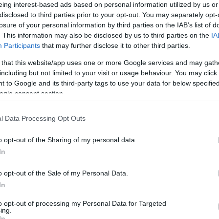
eing interest-based ads based on personal information utilized by us or
disclosed to third parties prior to your opt-out. You may separately opt-
losure of your personal information by third parties on the IAB’s list of
FONT
. This information may also be disclosed by us to third parties on the
IA
Az olda
Participants
that may further disclose it to other third parties.
nem min
és anna
 that this website/app uses one or more Google services and may gath
felelőss
including but not limited to your visit or usage behaviour. You may click 
egyszerű
 to Google and its third-party tags to use your data for below specifi
törvénye
ogle consent section.
ki az ös
a legjo
 évfordulónkra terhes lettem újból. Ebből a
találha
 született az első gyermekünk. Aztán lett egy
l Data Processing Opt Outs
semmifél
vel később.
bekövet
károkér
o opt-out of the Sharing of my personal data.
In
, mindig eszembe jut, hogy milyen volt,
amikor
ltam
. Boldogan, büszkén ballagtam gömbölyödő
o opt-out of the Sale of my Personal Data.
 Ha összetalálkoztam egy ismerőssel, rögtön
In
 hogy babát várok.
to opt-out of processing my Personal Data for Targeted
ing.
enni. Persze voltak rossz napjaim is. Például a
In