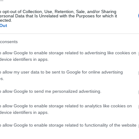
, az első trimeszterben, amikor minden szagra
agy a végén, amikor már sehogy sem volt
o opt-out of Collection, Use, Retention, Sale, and/or Sharing
ersonal Data that Is Unrelated with the Purposes for which it
lected.
Out
ömben 3 kismama is van. Mindhárman májusra
őnek már meg is született a babája. A harmadik is
consents
o allow Google to enable storage related to advertising like cookies on
merőseim fotóját az újszülött gyermekükkel,
evice identifiers in apps.
lékeim. Amikor először megláttam a kisbabám,
rjaimba tarthattam.
Felejthetetlen érzés!
o allow my user data to be sent to Google for online advertising
s.
to allow Google to send me personalized advertising.
o allow Google to enable storage related to analytics like cookies on
evice identifiers in apps.
o allow Google to enable storage related to functionality of the website