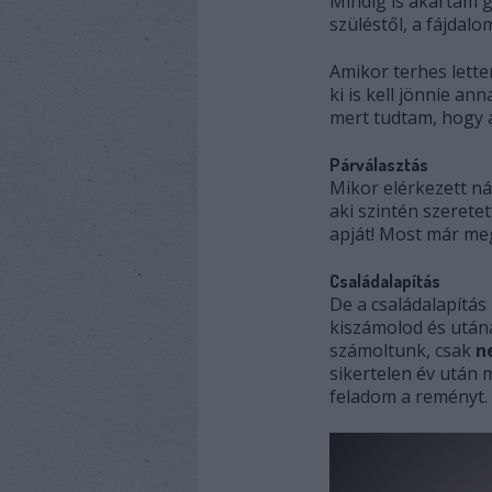
Mindig is akartam g
szüléstől, a fájdalo
Amikor terhes lett
ki is kell jönnie a
mert tudtam, hogy a
Párválasztás
Mikor elérkezett ná
aki szintén szerete
apját! Most már me
Családalapítás
De a családalapítás
kiszámolod és utána
számoltunk, csak
n
sikertelen év után 
feladom a reményt.