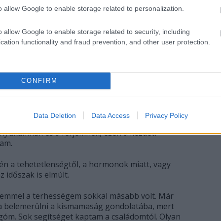
o allow Google to enable storage related to personalization.
o allow Google to enable storage related to security, including
cation functionality and fraud prevention, and other user protection.
CONFIRM
rházból hazamentünk, kicsit megijedtem, hogy
Data Deletion
Data Access
Privacy Policy
ll gondoskodni egy magatehetetlen kis
anyukámnak és a férjemnek, ezen a kezdeti
tam.
jén a tehetetlenségtől, a hormonok miatt, vagy
z időszak is elmúlt.
emmel a terhességem sokkal másabb volt. Már
 belemerülni a kismamaság gondolatába, mert
yogóm. Sok segítséget kaptam a családomtól. Olyan