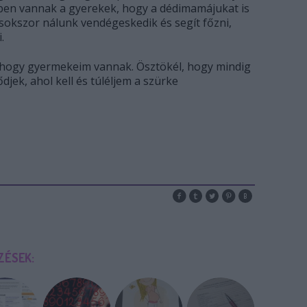
tben vannak a gyerekek, hogy a dédimamájukat is
 sokszor nálunk vendégeskedik és segít főzni,
.
, hogy gyermekeim vannak. Ösztökél, hogy mindig
djek, ahol kell és túléljem a szürke
ZÉSEK: