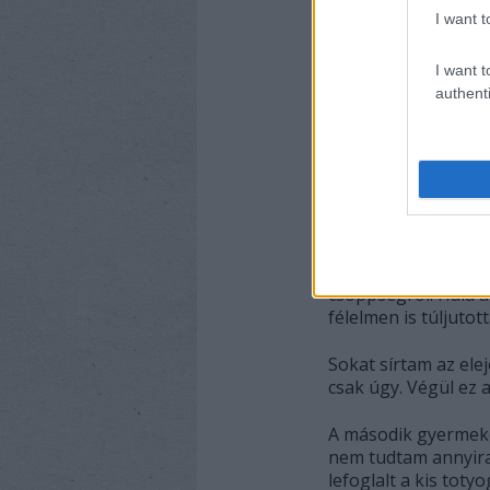
I want t
I want t
authenti
Aztán, amikor a kó
mostantól nekem ke
csöppségről. Hála 
félelmen is túljutot
Sokat sírtam az ele
csak úgy. Végül ez a
A második gyermek
nem tudtam annyira
lefoglalt a kis tot