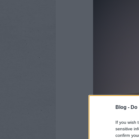
Blog -
Do 
If you wish 
sensitive in
confirm you