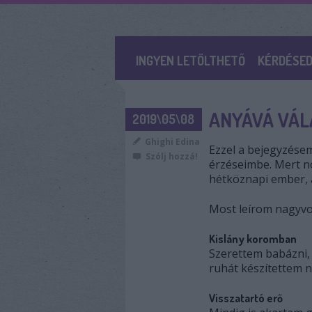
INGYEN LETÖLTHETŐ
KÉRDÉSED
ANYÁVÁ VÁL
2019\05\08
Ghighi Edina
Ezzel a bejegyzésem
Szólj hozzá!
érzéseimbe. Mert no
hétköznapi ember, a
Most leírom nagyvo
Kislány koromban
Szerettem babázni, 
ruhát készítettem n
Visszatartó erő