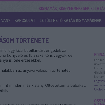
KISMAMÁK, KISGYERMEKESEK ELLÁTÁ
 VAN?
KAPCSOLAT
LETÖLTHETŐ KATÁS KISMAMÁKNAK
ÁSOM TÖRTÉNETE
mel egy kicsi bepillantást engedek az
EDINA
ha könyvelő és tb szakértő is vagyok, de
nya is, tele érzésekkel.
Ez a blo
útveszt
kismamás
nalakban az anyává válásom történetét.
Ghighi E
kismamá
Legfris
mint minden más kislány. Öltöztettem a babákat,
Archívu
Utolsó
ekik.
ÖSSZ