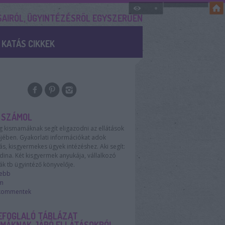
SAIRÓL, ÜGYINTÉZÉSRŐL EGYSZERŰEN
KATÁS CIKKEK
 SZÁMOL
g kismamáknak segít eligazodni az ellátások
őjében. Gyakorlati információkat adok
, kisgyermekes ügyek intézéshez. Aki segít:
dina. Két kisgyermek anyukája, vállalkozó
k tb ügyintéző könyvelője.
sebb
m
 kommentek
EFOGLALÓ TÁBLÁZAT