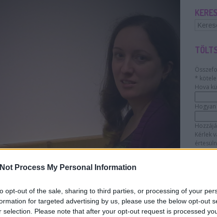
KERE
TÖLTS
Összefo
*
kötele
Hova kü
Hogyan s
Hozzájá
Kérlek v
értesüln
Emai
Adverti
Not Process My Personal Information
Bármikor
We use 
clicking
to opt-out of the sale, sharing to third parties, or processing of your per
your inf
formation for targeted advertising by us, please use the below opt-out s
process
r selection. Please note that after your opt-out request is processed y
practice