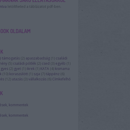
AMÁKNAK JÁRÓ ELLÁTÁSOKRÓL
intva
letöltheted a táblázatot pdf-ben.
BOOK OLDALAM
ÉK
i támogatás
(
2
)
apaszabadság
(
1
)
családi
mény
(
5
)
családi pótlék
(
2
)
csed
(
3
)
egyéb
(
1
)
gyes
(
2
)
gyet
(
1
)
ikrek
(
1
)
KATA
(
4
)
kismama
k
(
10
)
koraszülött
(
1
)
szja
(
7
)
táppénz
(
6
)
zés
(
12
)
utazás
(
3
)
vállalkozás
(
6
)
Címkefelhő
EK
ések
,
kommentek
ések
,
kommentek