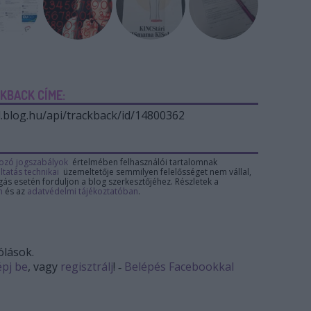
KBACK CÍME:
.blog.hu/api/trackback/id/14800362
ozó jogszabályok
értelmében felhasználói tartalomnak
ltatás technikai
üzemeltetője semmilyen felelősséget nem vállal,
gás esetén forduljon a blog szerkesztőjéhez. Részletek a
n
és az
adatvédelmi tájékoztatóban
.
lások.
épj be
, vagy
regisztrálj
! ‐
Belépés Facebookkal