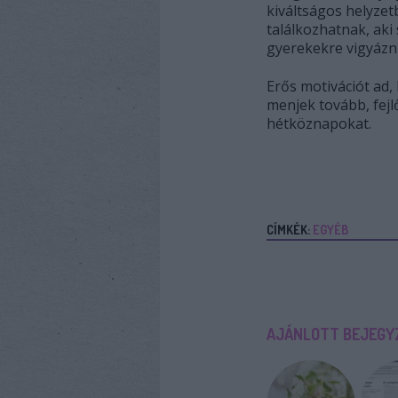
kiváltságos helyze
találkozhatnak, aki
gyerekekre vigyázni
Erős motivációt ad
menjek tovább, fejlő
hétköznapokat.
CÍMKÉK:
EGYÉB
AJÁNLOTT BEJEGY