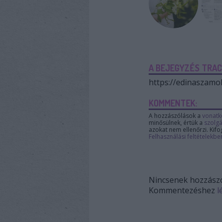
A BEJEGYZÉS TRAC
https://edinaszamol
KOMMENTEK:
A hozzászólások a
vonatk
minősülnek, értük a
szolgá
azokat nem ellenőrzi. Kifo
Felhasználási feltételekbe
Nincsenek hozzászó
Kommentezéshez
l