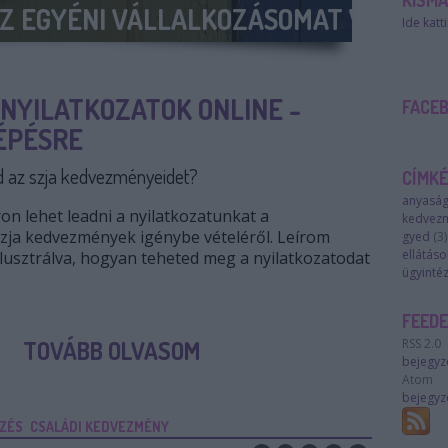
KISM
OM KI A TÁPPÉNZEM?
Ide katt
NYILATKOZATOK ONLINE -
FACE
ÉPÉSRE
d az szja kedvezményeidet?
CÍMK
anyaság
n lehet leadni a nyilatkozatunkat a
kedvez
zja kedvezmények igénybe vételéről. Leírom
gyed
(
3
)
ellátáso
lusztrálva, hogyan teheted meg a nyilatkozatodat
ügyinté
FEED
TOVÁBB OLVASOM
RSS 2.0
bejegyz
Atom
bejegyz
ZÉS
CSALÁDI KEDVEZMÉNY