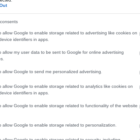
Out
ED, GYED ÖSSZEGE AZ SZJA-S
consents
LALKOZÓNAK?
o allow Google to enable storage related to advertising like cookies on
evice identifiers in apps.
llalkozó, annak a legjobban a KATA éri meg? Ha
 vagy már kismama vagy, akkor az ellátások
o allow my user data to be sent to Google for online advertising
 jobban jársz, ha "sima" vállalkozó vagy. A
s.
 ki a "sima" vállalkozó, és hogy melyik ellátás
to allow Google to send me personalized advertising.
o allow Google to enable storage related to analytics like cookies on
TOVÁBB OLVASOM
evice identifiers in apps.
o allow Google to enable storage related to functionality of the website
OZÁS
KISMAMA ELLÁTÁSOK
o allow Google to enable storage related to personalization.
o allow Google to enable storage related to security, including