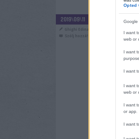
Opted 
MENNYI A CS
2019\09\11
Google 
EGYÉNI VÁL
Ghighi Edina
I want t
Szólj hozzá!
web or d
Ha valaki egyéni vá
gyermeket tervezel
I want t
szempontjából nézve
purpose
továbbiakban leírom,
hogyan alakul nála.
I want 
I want t
web or d
I want t
or app.
CÍMKÉK:
SZJA
VÁLLALK
I want t
I want t