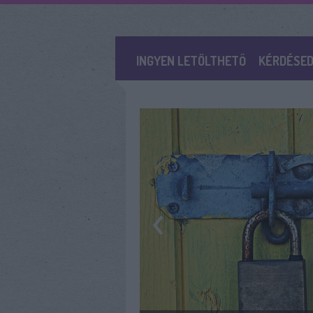
INGYEN LETÖLTHETŐ
KÉRDÉSED
‹