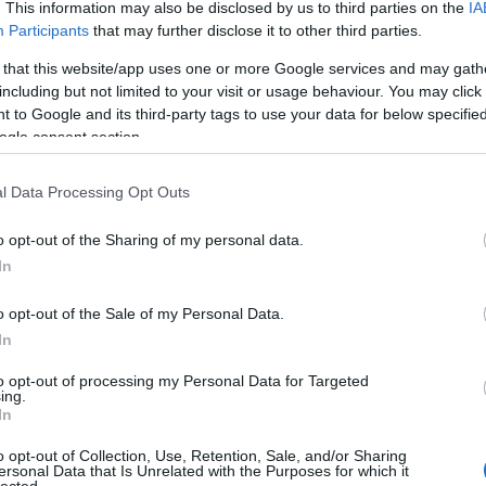
. This information may also be disclosed by us to third parties on the
IA
Participants
that may further disclose it to other third parties.
 that this website/app uses one or more Google services and may gath
TT VÁLLALKOZÓNAK MENNYIT
including but not limited to your visit or usage behaviour. You may click 
 to Google and its third-party tags to use your data for below specifi
I?
ogle consent section.
talán dolgozni gyes mellett?
l Data Processing Opt Outs
gyesből éhen lehet halni. Nem csoda, ha az ember
arra, hogy gyes mellett munkába álljon. De milyen
o opt-out of the Sharing of my personal data.
dvezmények vannak ilyenkor?
In
o opt-out of the Sale of my Personal Data.
TOVÁBB OLVASOM
In
to opt-out of processing my Personal Data for Targeted
ing.
In
GYES
KATA
o opt-out of Collection, Use, Retention, Sale, and/or Sharing
ersonal Data that Is Unrelated with the Purposes for which it
lected.