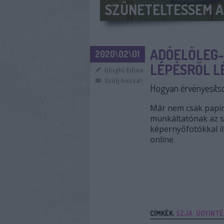
HOGYAN SZÁMOLHAT
ADÓELŐLEG-
2020\02\01
LÉPÉSRŐL L
Ghighi Edina
Szólj hozzá!
Hogyan érvényesíts
Már nem csak papíro
munkáltatónak az s
képernyőfotókkal il
online.
CÍMKÉK:
SZJA
ÜGYINTÉ