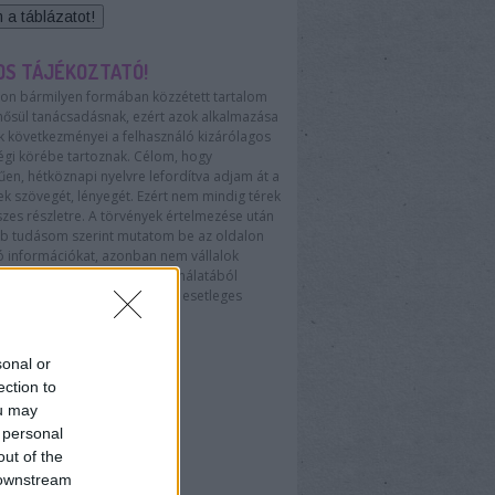
OS TÁJÉKOZTATÓ!
lon bármilyen formában közzétett tartalom
ősül tanácsadásnak, ezért azok alkalmazása
k következményei a felhasználó kizárólagos
égi körébe tartoznak. Célom, hogy
en, hétköznapi nyelvre lefordítva adjam át a
k szövegét, lényegét. Ezért nem mindig térek
szes részletre. A törvények értelmezése után
bb tudásom szerint mutatom be az oldalon
tó információkat, azonban nem vállalok
e felelősséget az oldal használatából
kező anyagi vagy más jellegű esetleges
t vagy károkozásért.
sonal or
ection to
ou may
 personal
out of the
 downstream