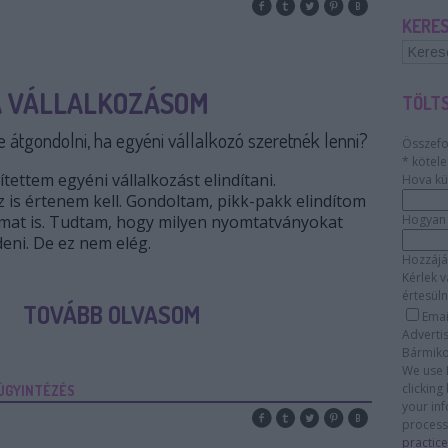
KERE
A VÁLLALKOZÁSOM
TÖLTS
e átgondolni, ha egyéni vállalkozó szeretnék lenni?
Összefo
*
kötele
ettem egyéni vállalkozást elindítani.
Hova kü
is értenem kell. Gondoltam, pikk-pakk elindítom
omat is. Tudtam, hogy milyen nyomtatványokat
Hogyan s
ldeni. De ez nem elég.
Hozzájá
Kérlek v
értesüln
TOVÁBB OLVASOM
Emai
Adverti
Bármikor
We use 
clicking
ÜGYINTÉZÉS
your inf
process
practice