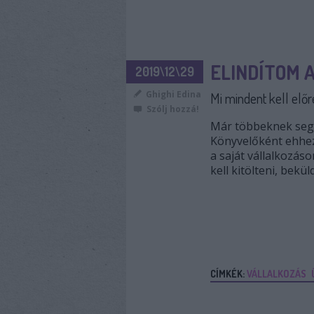
ELINDÍTOM 
2019\12\29
Ghighi Edina
Mi mindent kell előr
Szólj hozzá!
Már többeknek segít
Könyvelőként ehhez 
a saját vállalkozás
kell kitölteni, bekü
CÍMKÉK:
VÁLLALKOZÁS