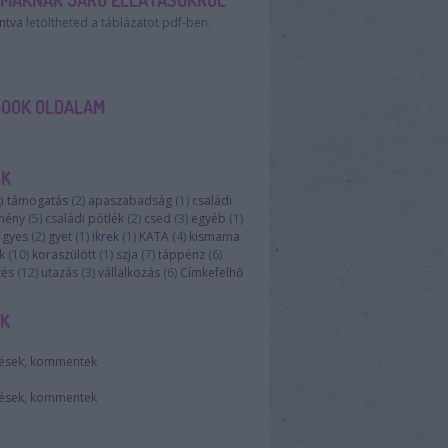
AMÁKNAK JÁRÓ ELLÁTÁSOKRÓL
intva
letöltheted a táblázatot pdf-ben.
BOOK OLDALAM
ÉK
i támogatás
(
2
)
apaszabadság
(
1
)
családi
mény
(
5
)
családi pótlék
(
2
)
csed
(
3
)
egyéb
(
1
)
gyes
(
2
)
gyet
(
1
)
ikrek
(
1
)
KATA
(
4
)
kismama
k
(
10
)
koraszülött
(
1
)
szja
(
7
)
táppénz
(
6
)
zés
(
12
)
utazás
(
3
)
vállalkozás
(
6
)
Címkefelhő
EK
ések
,
kommentek
ések
,
kommentek