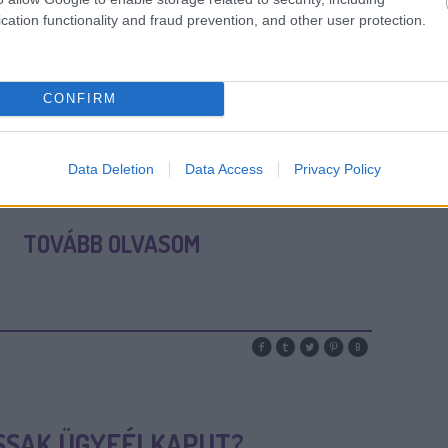
cation functionality and fraud prevention, and other user protection.
 NYITÁSA E-SZEMÉLYIVEL
CONFIRM
ban állásból a hivatalokban
személyivel tudsz Ügyfélkaput nyitni magadnak
Data Deletion
Data Access
Privacy Policy
ésről lépésre hogyan csináld.
TOVÁBB OLVASOM
SSAK ÜGYFÉLKAPUT?