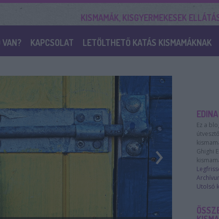
KISMAMÁK, KISGYERMEKESEK ELLÁTÁ
 VAN?
KAPCSOLAT
LETÖLTHETŐ KATÁS KISMAMÁKNAK
EDINA
Ez a blo
útveszt
›
kismamás
Ghighi E
kismamá
Legfris
Archívu
Utolsó
ÖSSZ