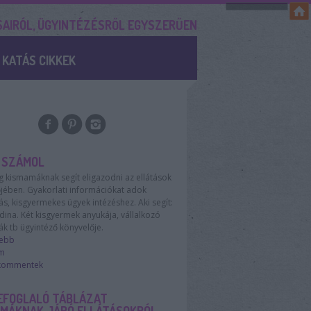
SAIRÓL, ÜGYINTÉZÉSRŐL EGYSZERŰEN
KATÁS CIKKEK
 SZÁMOL
g kismamáknak segít eligazodni az ellátások
őjében. Gyakorlati információkat adok
, kisgyermekes ügyek intézéshez. Aki segít:
dina. Két kisgyermek anyukája, vállalkozó
k tb ügyintéző könyvelője.
sebb
m
 kommentek
EFOGLALÓ TÁBLÁZAT