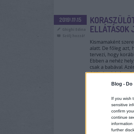
KORASZÜLÖT
2019\11\15
ELLÁTÁSOK 
Ghighi Edina
Szólj hozzá!
Kismamaként szeret
alatt. De főleg azt
tervezi, hogy korább
Ebben a nehéz helyz
csak a babával. Azé
átlátni, mit igényel
Blog -
Do 
If you wish 
sensitive in
confirm you
continue se
CÍMKÉK:
UTAZÁS
KORA
information 
ELLÁTÁSOK
further disc