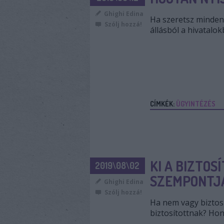
Ghighi Edina
Ha szeretsz mindent
Szólj hozzá!
állásból a hivatalok
CÍMKÉK:
ÜGYINTÉZÉS
KI A BIZTOS
2019\08\02
SZEMPONTJ
Ghighi Edina
Szólj hozzá!
Ha nem vagy biztosí
biztosítottnak? Ho