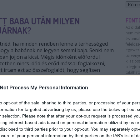
T BABA UTÁN MILYEN
FONT
JÁRNAK?
Az olda
nem min
és anna
néd, ha minden rendben lenne a terhességed
felelőss
, hogy a babának ne legyen semmi baja. Senki nem
egyszerű
törvénye
an jöjjön a kicsi. Mégis időnként előfordul.
ki az ös
etben nincs időd és erőd mással foglalkozni,
a legjo
rt írtam ezt az összefoglalót, hogy segítsen
találha
hetsz akkor, ha koraszülött érkezik a családba.
semmifél
bekövet
Not Process My Personal Information
károkér
TOVÁBB OLVASOM
to opt-out of the sale, sharing to third parties, or processing of your per
formation for targeted advertising by us, please use the below opt-out s
r selection. Please note that after your opt-out request is processed y
eing interest-based ads based on personal information utilized by us or
SZÜLÖTT
ÜGYINTÉZÉS
CSALÁDI PÓTLÉK
KISMAMA
disclosed to third parties prior to your opt-out. You may separately opt-
losure of your personal information by third parties on the IAB’s list of