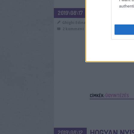
authenti
ÜGYFÉLKAPU
2019\08\17
OTTHONRÓL
Ghighi Edina
2
komment
Ha eleged van a sor
Tudtad, hogy az új 
online? Leírtam lép
CÍMKÉK:
ÜGYINTÉZÉS
HOGYAN NYI
2019\08\12