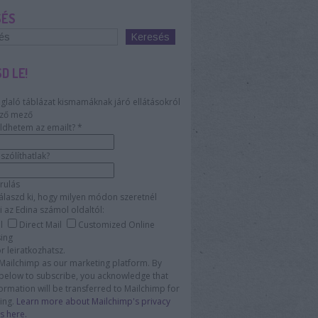
SÉS
D LE!
glaló táblázat kismamáknak járó ellátásokról
ző mező
ldhetem az emailt?
*
zólíthatlak?
rulás
álaszd ki, hogy milyen módon szeretnél
i az Edina számol oldaltól:
l
Direct Mail
Customized Online
sing
 leiratkozhatsz.
Mailchimp as our marketing platform. By
 below to subscribe, you acknowledge that
ormation will be transferred to Mailchimp for
ing.
Learn more about Mailchimp's privacy
s here.